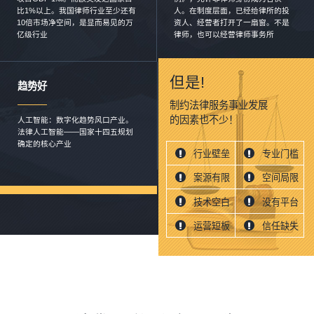
比1%以上。我国律师行业至少还有
⼈。在制度层⾯，已经给律所的投
10倍市场净空间，是显而易见的万
资⼈、经营者打开了⼀扇窗。不是
亿级行业
律师，也可以经营律师事务所
但是!
趋势好
制约法律服务事业发展
的因素也不少！
⼈⼯智能：数字化趋势风口产业。
法律⼈⼯智能——国家⼗四五规划
确定的核⼼产业
行业壁垒
专业门槛
案源有限
空间局限
技术空白
没有平台
运营短板
信任缺失