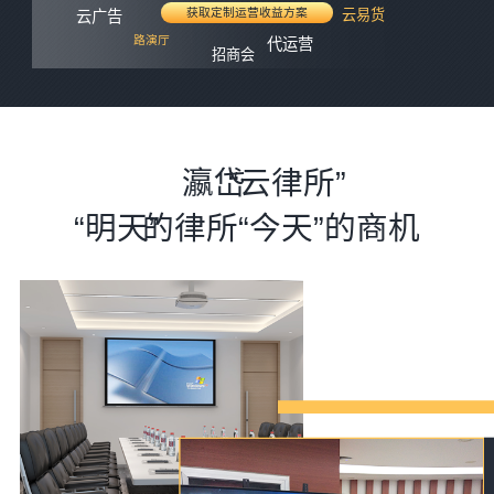
获取定制运营收益方案
云易货
云广告
路演厅
代运营
招商会
瀛岱
“云律所”
“明天”
的律所“今天”的商机