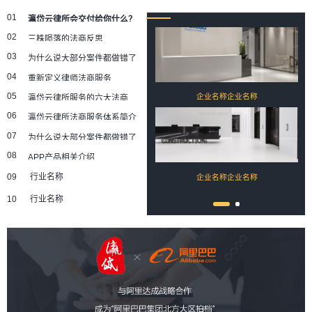
01
瀛岱云律所会交付给你什么？
02
三株陨落的法商反思
03
为什么说大部分案件都做错了
04
重新定义律师法商服务
05
企业名称企业名称
瀛岱云律所服务的六大法商思维
06
瀛岱云律所法商服务体系简介
07
为什么说大部分案件都做错了
08
APP产品相关介绍
09
行业名称
企业名称企业名称
10
行业名称