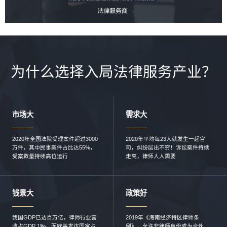
为什么选择入局法律服务产业？
市场大
需求大
2020年全国法院受理案件超过3000
2020年平均每23⼈就发⽣⼀起官
万件，其中⺠事案件占⽐达55%，
司，纠纷层出不穷！诉讼案件持续
受案数量持续高位运行
走高，律师人人需要
钱景大
政策好
我国GDP已达百万亿，律师行业营
2019年《海南经济特区律师条
收占GDP 1‰。而欧美发达国家占
例》，允许⾮律师身份成为合伙