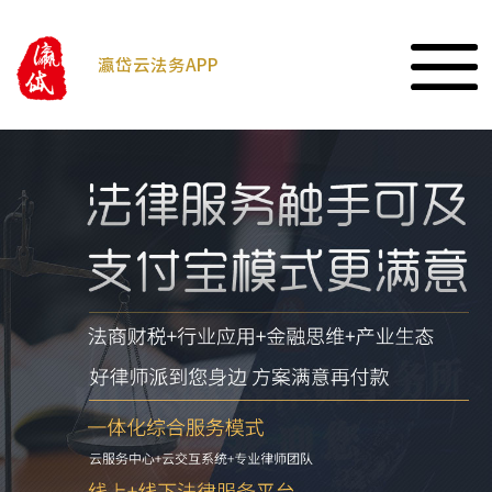
瀛岱云法务APP