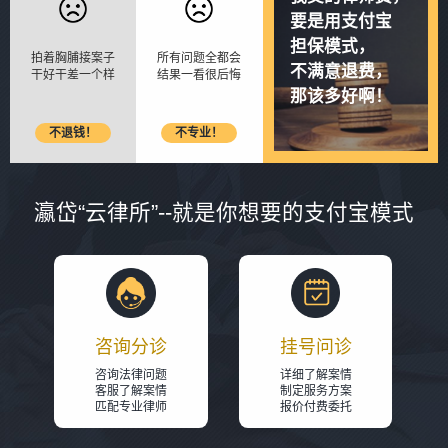
要是用支付宝
担保模式，
拍着胸脯接案子
所有问题全都会
不满意退费，
干好干差一个样
结果一看很后悔
那该多好啊！
不退钱！
不专业！
瀛岱“云律所”--就是你想要的支付宝模式
咨询分诊
挂号问诊
咨询法律问题
详细了解案情
客服了解案情
制定服务方案
匹配专业律师
报价付费委托