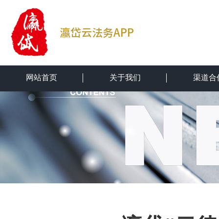
瀛岱云法务APP
网站首页
关于我们
渠道合