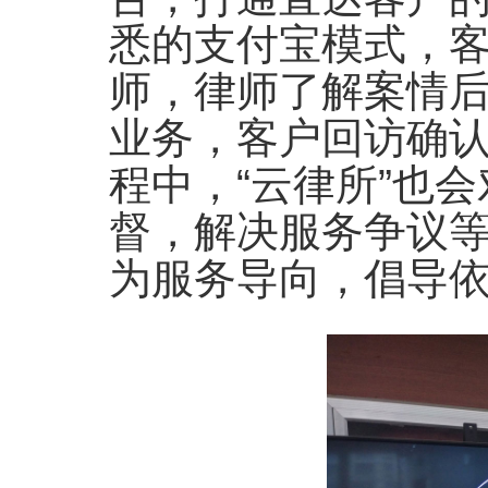
悉的支付宝模式，
师，律师了解案情
业务，客户回访确
程中，“云律所”也
督，解决服务争议
为服务导向，倡导