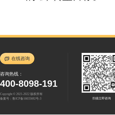
在线咨询
咨询热线：
400-8098-191
Copyright © 2021-2022 版权所有
扫描立即咨询
备案号：
鲁ICP备16035692号-3