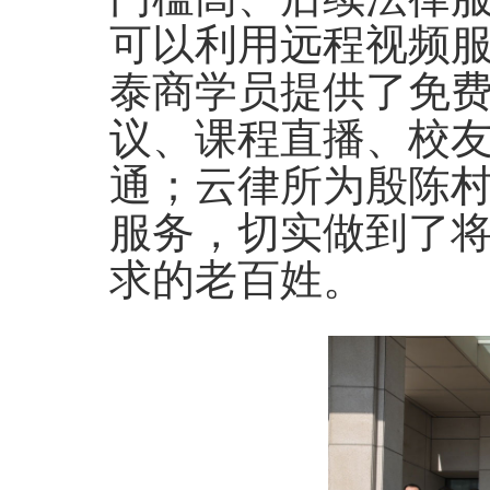
可以利用远程视频
泰商学员提供了免
议、课程直播、校友
通；云律所为殷陈
服务，切实做到了
求的老百姓。